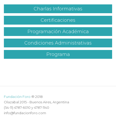
Charlas Informativas
Certificaciones
Programación Académica
Condiciones Administrativas
Programa
Fundación Foro
® 2018
Olazabal 2015 - Buenos Aires, Argentina
(54-11) 4787-6010 y 4787-1140
info@fundacionforo.com