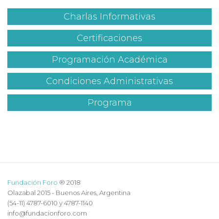
Charlas Informativas
Certificaciones
Programación Académica
Condiciones Administrativas
Programa
Fundación Foro
® 2018
Olazabal 2015 - Buenos Aires, Argentina
(54-11) 4787-6010 y 4787-1140
info@fundacionforo.com